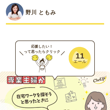
野川 ともみ
応援したい！
って思ったらクリック
11
エール