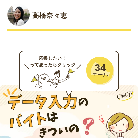
高橋奈々恵
応援したい！
って思ったらクリック
34
エール