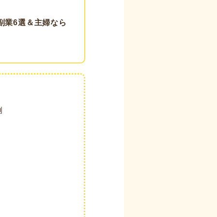
副業6選＆主婦なら
例