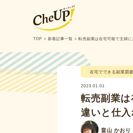
TOP
新着記事一覧
転売副業は在宅可能で主婦に
在宅でできる副業図
2023.01.01
転売副業は
違いと仕入
畠山 かおり