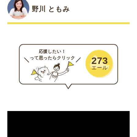
野川 ともみ
応援したい！
って思ったらクリック
273
エール