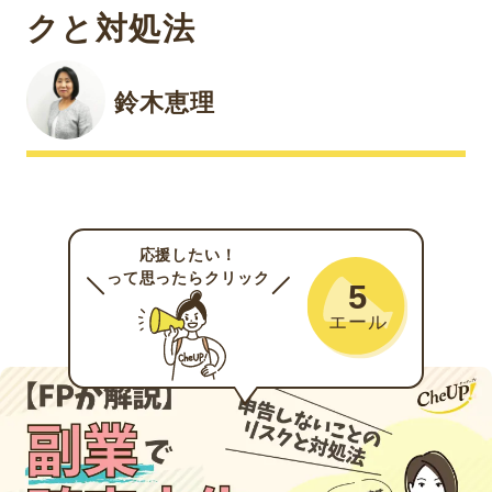
クと対処法
鈴木恵理
応援したい！
って思ったらクリック
5
エール